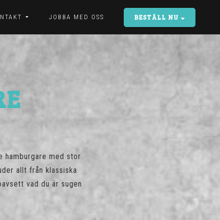
BESTÄLL NU
NTAKT
JOBBA MED OSS
RE
rje hamburgare med stor
er allt från klassiska
 oavsett vad du är sugen