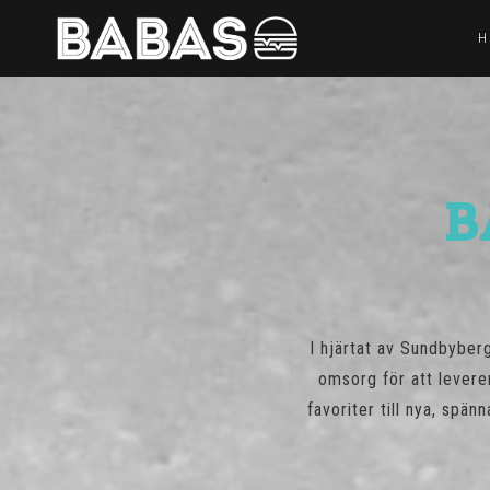
H
B
I hjärtat av Sundbyber
omsorg för att levere
favoriter till nya, spä