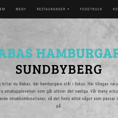
EM
MENY
RESTAURANGER
FOODTRUCK
KO
ABAS HAMBURGA
SUNDBYBERG
g hittar du Babas, där hamburgare står i fokus. Här tillagas va
ra smakupplevelser som går utöver det vanliga. Vår meny erbjud
nnande smakkombinationer, så det finns alltid något som passar
på.